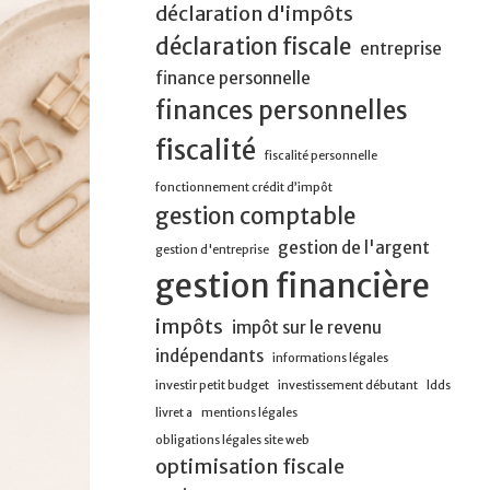
déclaration d'impôts
déclaration fiscale
entreprise
finance personnelle
finances personnelles
fiscalité
fiscalité personnelle
fonctionnement crédit d’impôt
gestion comptable
gestion de l'argent
gestion d'entreprise
gestion financière
impôts
impôt sur le revenu
indépendants
informations légales
investir petit budget
investissement débutant
ldds
livret a
mentions légales
obligations légales site web
optimisation fiscale