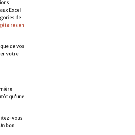
ions
aux Excel
égories de
gétaires en
ique de vos
ter votre
emière
lutôt qu’une
aitez-vous
 Un bon