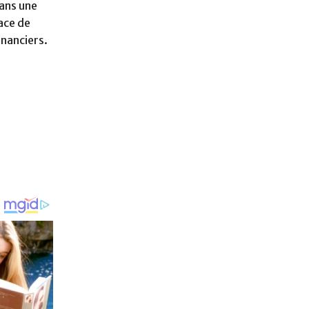
Dans une
ace de
inanciers.