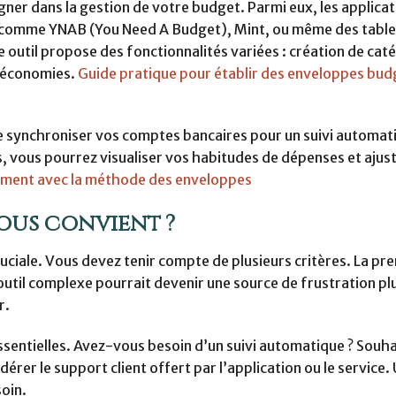
er dans la gestion de votre budget. Parmi eux, les applicat
ns comme YNAB (You Need A Budget), Mint, ou même des table
outil propose des fonctionnalités variées : création de cat
s économies.
Guide pratique pour établir des enveloppes bud
de synchroniser vos comptes bancaires pour un suivi automat
s, vous pourrez visualiser vos habitudes de dépenses et ajus
ement avec la méthode des enveloppes
ous convient ?
ruciale. Vous devez tenir compte de plusieurs critères. La pr
Un outil complexe pourrait devenir une source de frustration p
r.
ssentielles. Avez-vous besoin d’un suivi automatique ? Souh
dérer le support client offert par l’application ou le service.
soin.