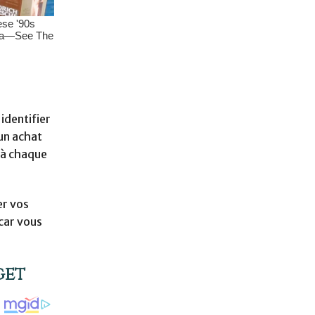
identifier
un achat
 à chaque
er vos
 car vous
get