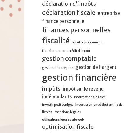
déclaration d'impôts
déclaration fiscale
entreprise
finance personnelle
finances personnelles
fiscalité
fiscalité personnelle
fonctionnement crédit d’impôt
gestion comptable
gestion de l'argent
gestion d'entreprise
gestion financière
impôts
impôt sur le revenu
indépendants
informations légales
investir petit budget
investissement débutant
ldds
livret a
mentions légales
obligations légales site web
optimisation fiscale