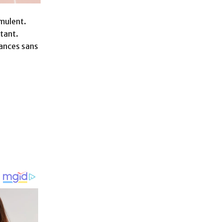
mulent.
tant.
ances sans