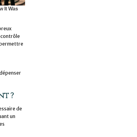
mbreux
 contrôle
e permettre
 dépenser
nt ?
essaire de
uant un
es