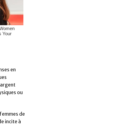
nses en
ues
’argent
hysiques ou
x femmes de
e incite à