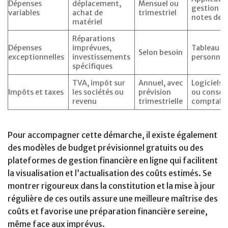
Dépenses
déplacement,
Mensuel ou
gestion d
variables
achat de
trimestriel
notes de f
matériel
Réparations
Dépenses
imprévues,
Tableau de
Selon besoin
exceptionnelles
investissements
personnal
spécifiques
TVA, impôt sur
Annuel, avec
Logiciels 
Impôts et taxes
les sociétés ou
prévision
ou conseil
revenu
trimestrielle
comptabl
Pour accompagner cette démarche, il existe également
des modèles de budget prévisionnel gratuits ou des
plateformes de gestion financière en ligne qui facilitent
la visualisation et l’actualisation des coûts estimés. Se
montrer rigoureux dans la constitution et la mise à jour
régulière de ces outils assure une meilleure maîtrise des
coûts et favorise une préparation financière sereine,
même face aux imprévus.