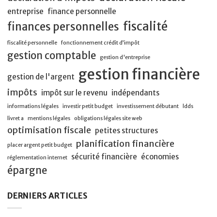
entreprise
finance personnelle
fiscalité
finances personnelles
fiscalité personnelle
fonctionnement crédit d’impôt
gestion comptable
gestion d'entreprise
gestion financière
gestion de l'argent
impôts
impôt sur le revenu
indépendants
informations légales
investir petit budget
investissement débutant
ldds
livret a
mentions légales
obligations légales site web
optimisation fiscale
petites structures
planification financière
placer argent petit budget
sécurité financière
économies
réglementation internet
épargne
DERNIERS ARTICLES