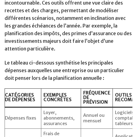
incontournable. Ces outils offrent une vue claire des
recettes et des charges, permettant de modéliser
différentes scénarios, notamment en inclination avec
les grandes échéances de l’année. Par exemple, la
planification des impôts, des primes d’assurance ou des
investissements majeurs doit faire l’objet d’une
attention particulière.
Le tableau ci-dessous synthétise les principales
dépenses auxquelles une entreprise ou un particulier
doit penser lors de la planification annuelle :
FRÉQUENCE
CATÉGORIES
EXEMPLES
OUTILS
DE
DE DÉPENSES
CONCRÈTES
RECOMM
PRÉVISION
Loyer,
Logiciels 
Annuel ou
Dépenses fixes
abonnements,
comptabil
mensuel
assurances
tableurs
Frais de
Applicati