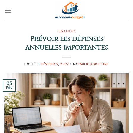
Skip
to
content
FINANCES
Prévoir les dépenses
annuelles importantes
POSTÉ LE
FÉVRIER 5, 2026
PAR
EMILIE DORSENNE
05
Fév