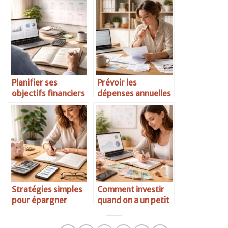
Planifier ses
Prévoir les
objectifs financiers
dépenses annuelles
sur 5 ans
importantes
Stratégies simples
Comment investir
pour épargner
quand on a un petit
chaque mois
budget