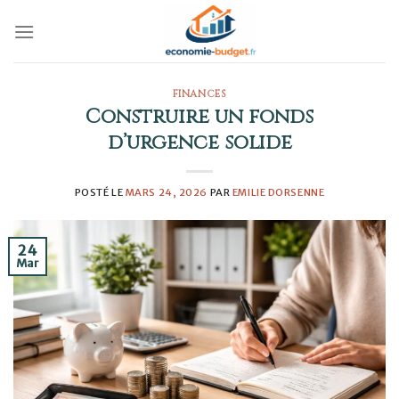
Skip
to
content
FINANCES
Construire un fonds
d’urgence solide
POSTÉ LE
MARS 24, 2026
PAR
EMILIE DORSENNE
24
Mar