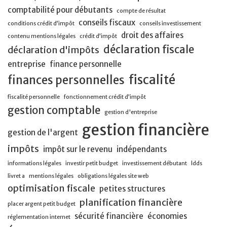
comptabilité pour débutants
compte de résultat
conseils fiscaux
conditions crédit d’impôt
conseils investissement
droit des affaires
contenu mentions légales
crédit d’impôt
déclaration fiscale
déclaration d'impôts
entreprise
finance personnelle
fiscalité
finances personnelles
fiscalité personnelle
fonctionnement crédit d’impôt
gestion comptable
gestion d'entreprise
gestion financière
gestion de l'argent
impôts
impôt sur le revenu
indépendants
informations légales
investir petit budget
investissement débutant
ldds
livret a
mentions légales
obligations légales site web
optimisation fiscale
petites structures
planification financière
placer argent petit budget
sécurité financière
économies
réglementation internet