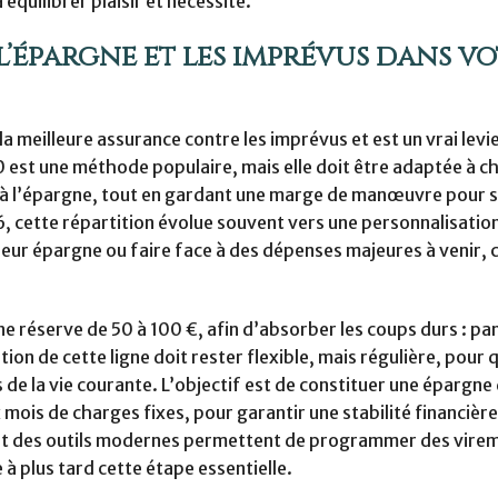
 équilibrer plaisir et nécessité.
l’épargne et les imprévus dans v
 meilleure assurance contre les imprévus et est un vrai levi
20 est une méthode populaire, mais elle doit être adaptée à 
us à l’épargne, tout en gardant une marge de manœuvre pour 
6, cette répartition évolue souvent vers une personnalisation
leur épargne ou faire face à des dépenses majeures à venir
e réserve de 50 à 100 €, afin d’absorber les coups durs : pa
on de cette ligne doit rester flexible, mais régulière, pour 
 de la vie courante. L’objectif est de constituer une épargne
x mois de charges fixes, pour garantir une stabilité financiè
part des outils modernes permettent de programmer des vire
à plus tard cette étape essentielle.