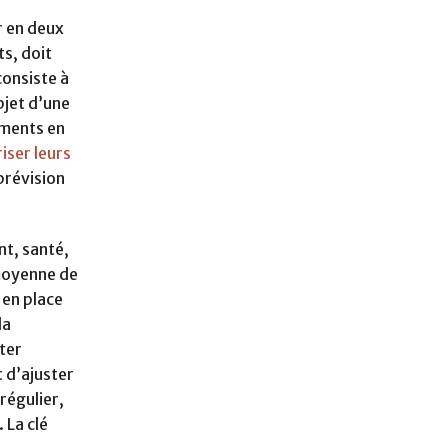
r en deux
ts, doit
consiste à
bjet d’une
ements en
iser leurs
prévision
nt, santé,
 moyenne de
 en place
la
ter
 d’ajuster
régulier,
 La clé