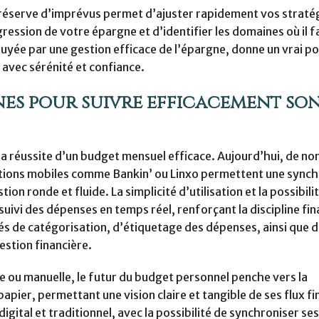
e réserve d’imprévus permet d’ajuster rapidement vos stratég
ession de votre épargne et d’identifier les domaines où il f
ppuyée par une gestion efficace de l’épargne, donne un vrai p
 avec sérénité et confiance.
nes pour suivre efficacement so
r la réussite d’un budget mensuel efficace. Aujourd’hui, de 
cations mobiles comme Bankin’ ou Linxo permettent une sync
n ronde et fluide. La simplicité d’utilisation et la possibili
suivi des dépenses en temps réel, renforçant la discipline fin
és de catégorisation, d’étiquetage des dépenses, ainsi que 
stion financière.
 ou manuelle, le futur du budget personnel penche vers la
apier, permettant une vision claire et tangible de ses flux fi
igital et traditionnel, avec la possibilité de synchroniser s