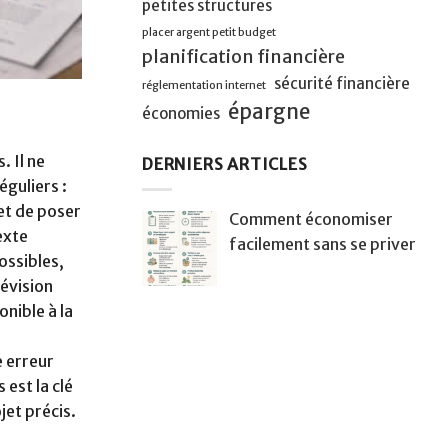
petites structures
placer argent petit budget
planification financière
sécurité financière
réglementation internet
épargne
économies
. Il ne
DERNIERS ARTICLES
guliers :
et de poser
Comment économiser
exte
facilement sans se priver
ossibles,
révision
nible à la
e erreur
 est la clé
jet précis.