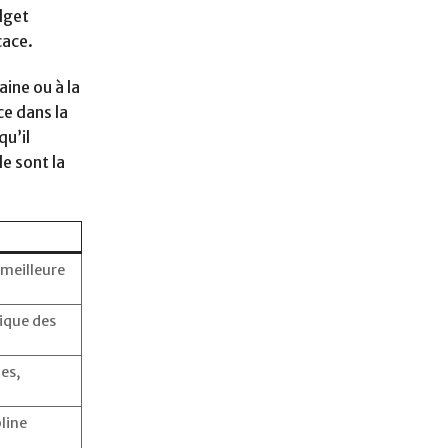
dget
cace.
ine ou à la
ce dans la
qu’il
e sont la
 meilleure
nique des
es,
pline