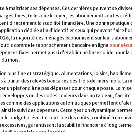
iste à maîtriser ses dépenses. Ces dernières peuvent se divise
arges fixes, telles que le loyer, les abonnements ou les crédi
ctent directement la stabilité financière. Une bonne pratique 
plication dédiée afin d’identifier ceux qui peuvent faire l’o
 2026, la majorité des ménages économisent sur leurs abonn
s outils comme le rapprochement bancaire en ligne
pour sécur
dépenses fixes permet aussi d’établir une base solide pour la 
n du mois.
on plus fine et stratégique. Alimentations, loisirs, habilleme
s à partir des relevés bancaires des trois derniers mois. La
ixer un plafond à ne pas dépasser pour chaque poste. La mise
enveloppes ou des codes couleurs dans un tableau, facilite 
ques comme des applications automatiques permettent d’aler
 ainsi le suivi des dépenses. Cette gestion dynamique permet
le budget prévu. Ce contrôle des coûts, combiné à un suivi 
xcessives, garantissant la stabilité financière à long terme.