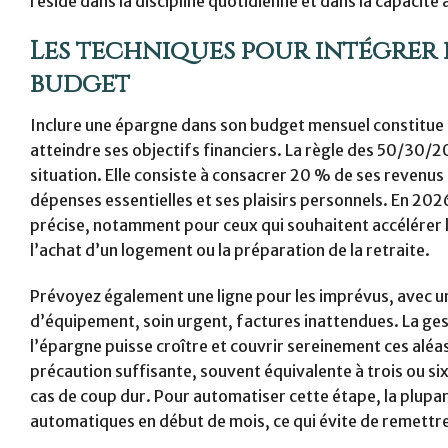
réside dans la discipline quotidienne et dans la capacité à
Les techniques pour intégrer 
budget
Inclure une épargne dans son budget mensuel constitue la
atteindre ses objectifs financiers. La règle des 50/30/
situation. Elle consiste à consacrer 20 % de ses reven
dépenses essentielles et ses plaisirs personnels. En 202
précise, notamment pour ceux qui souhaitent accélérer 
l’achat d’un logement ou la préparation de la retraite.
Prévoyez également une ligne pour les imprévus, avec un
d’équipement, soin urgent, factures inattendues. La gesti
l’épargne puisse croître et couvrir sereinement ces aléas
précaution suffisante, souvent équivalente à trois ou si
cas de coup dur. Pour automatiser cette étape, la plu
automatiques en début de mois, ce qui évite de remettre 