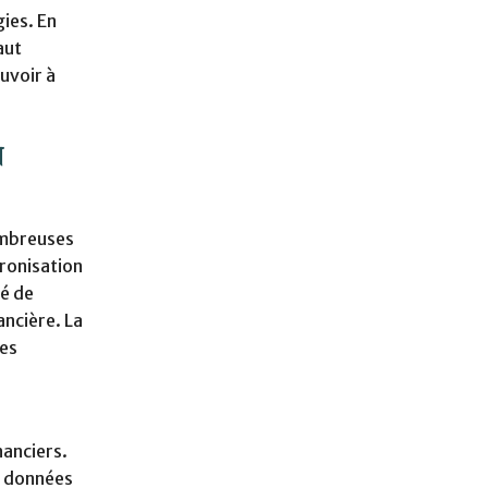
ies. En
aut
ouvoir à
n
nombreuses
hronisation
té de
ancière. La
des
nanciers.
es données