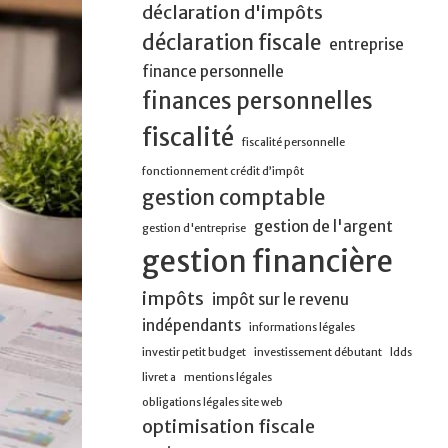
déclaration d'impôts
déclaration fiscale
entreprise
finance personnelle
finances personnelles
fiscalité
fiscalité personnelle
fonctionnement crédit d’impôt
gestion comptable
gestion de l'argent
gestion d'entreprise
gestion financière
impôts
impôt sur le revenu
indépendants
informations légales
investir petit budget
investissement débutant
ldds
livret a
mentions légales
obligations légales site web
optimisation fiscale