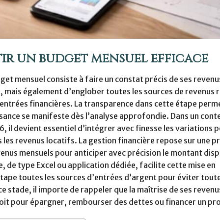
âtir un budget mensuel efficace
get mensuel consiste à faire un constat précis de ses revenus
, mais également d’englober toutes les sources de revenus ré
s entrées financières. La transparence dans cette étape perm
ffisance se manifeste dès l’analyse approfondie. Dans un cont
l devient essentiel d’intégrer avec finesse les variations p
les revenus locatifs. La gestion financière repose sur une p
enus mensuels pour anticiper avec précision le montant dispo
, de type Excel ou application dédiée, facilite cette mise en
 étape toutes les sources d’entrées d’argent pour éviter tout
ce stade, il importe de rappeler que la maîtrise de ses revenus
 soit pour épargner, rembourser des dettes ou financer un pro