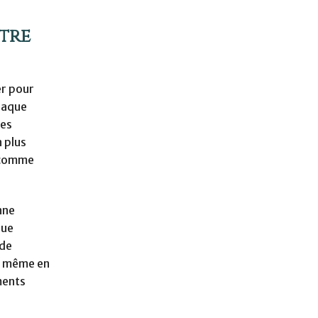
otre
er pour
chaque
ses
 plus
, comme
nne
que
 de
re même en
ments