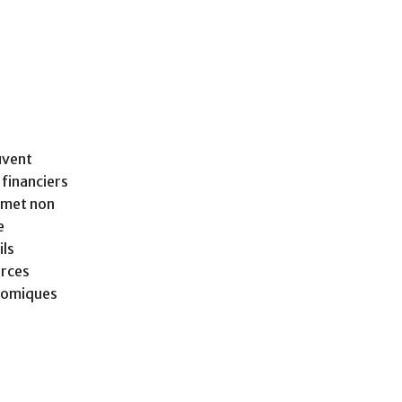
uvent
 financiers
ermet non
e
ils
urces
onomiques