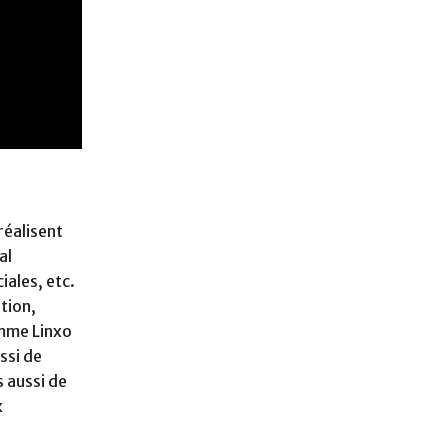
réalisent
al
iales, etc.
tion,
omme Linxo
ssi de
 aussi de
x