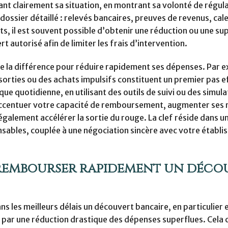
nt clairement sa situation, en montrant sa volonté de régula
 dossier détaillé : relevés bancaires, preuves de revenus, cal
, il est souvent possible d’obtenir une réduction ou une su
 autorisé afin de limiter les frais d’intervention.
te la différence pour réduire rapidement ses dépenses. Par e
orties ou des achats impulsifs constituent un premier pas ef
ue quotidienne, en utilisant des outils de suivi ou des simul
r accentuer votre capacité de remboursement, augmenter ses 
 également accélérer la sortie du rouge. La clef réside dans u
nsables, couplée à une négociation sincère avec votre établ
 rembourser rapidement un déco
s les meilleurs délais un découvert bancaire, en particulier 
e par une réduction drastique des dépenses superflues. Cela