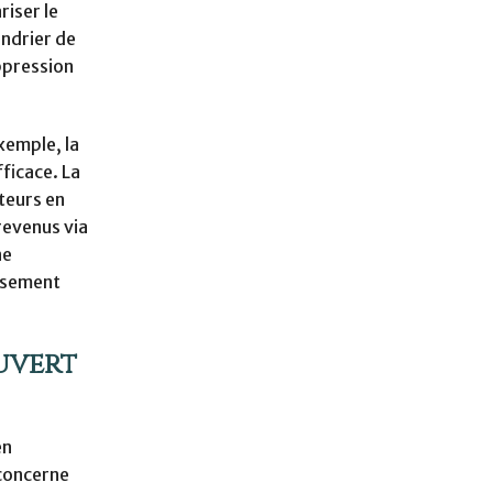
riser le
endrier de
ppression
xemple, la
ficace. La
ateurs en
revenus via
ne
issement
uvert
en
 concerne