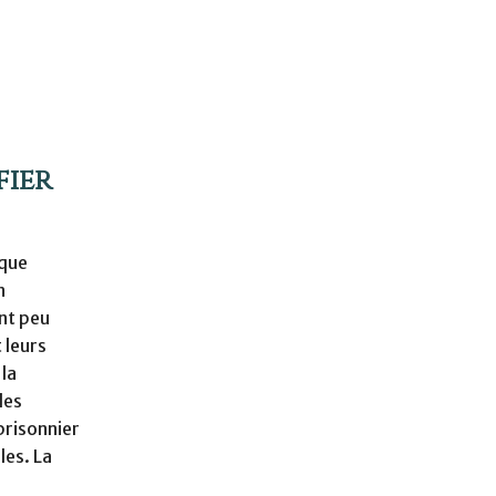
fier
nque
n
ent peu
 leurs
 la
des
prisonnier
les. La