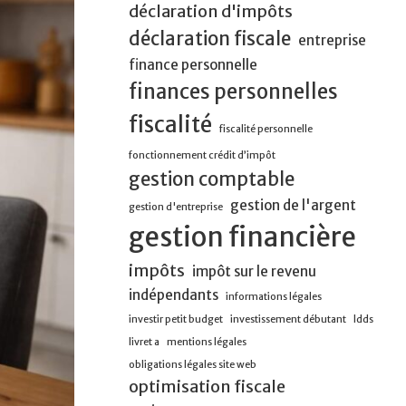
déclaration d'impôts
déclaration fiscale
entreprise
finance personnelle
finances personnelles
fiscalité
fiscalité personnelle
fonctionnement crédit d’impôt
gestion comptable
gestion de l'argent
gestion d'entreprise
gestion financière
impôts
impôt sur le revenu
indépendants
informations légales
investir petit budget
investissement débutant
ldds
livret a
mentions légales
obligations légales site web
optimisation fiscale