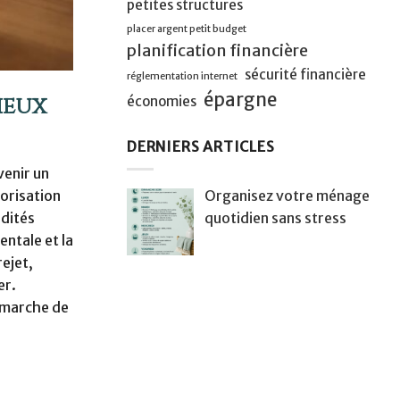
petites structures
placer argent petit budget
planification financière
sécurité financière
réglementation internet
épargne
ieux
économies
DERNIERS ARTICLES
venir un
Organisez votre ménage
orisation
quotidien sans stress
idités
entale et la
rejet,
er.
émarche de