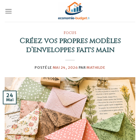
Skip
to
content
FOCUS
Créez vos propres modèles
d’enveloppes faits main
POSTÉ LE
MAI 24, 2026
PAR
MATHILDE
24
Mai