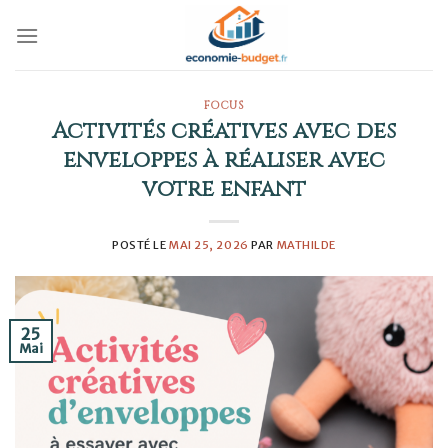
Skip
to
content
FOCUS
Activités créatives avec des
enveloppes à réaliser avec
votre enfant
POSTÉ LE
MAI 25, 2026
PAR
MATHILDE
25
Mai