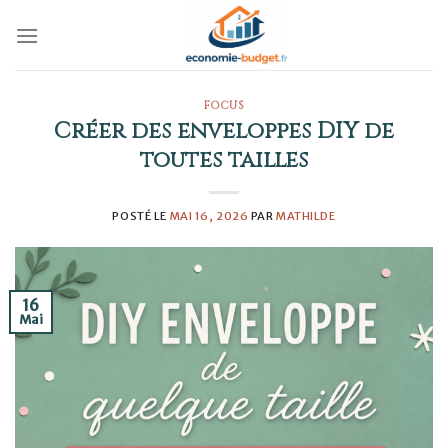
Skip
to
content
FOCUS
Créer des enveloppes DIY de
toutes tailles
POSTÉ LE
MAI 16, 2026
PAR
MATHILDE
16
Mai