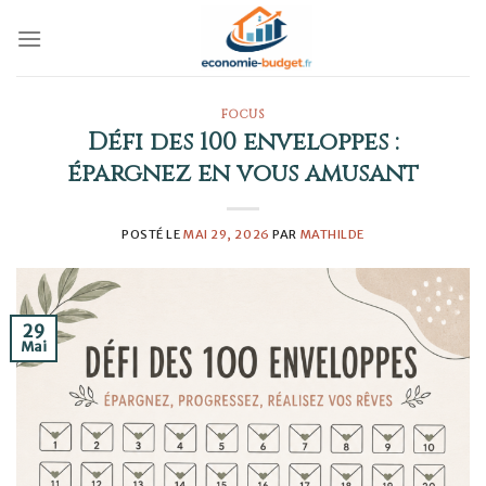
Skip
to
content
FOCUS
Défi des 100 enveloppes :
épargnez en vous amusant
POSTÉ LE
MAI 29, 2026
PAR
MATHILDE
29
Mai