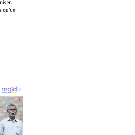
niser.
s qu’un