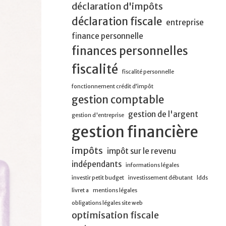
déclaration d'impôts
déclaration fiscale
entreprise
finance personnelle
finances personnelles
fiscalité
fiscalité personnelle
fonctionnement crédit d’impôt
gestion comptable
gestion de l'argent
gestion d'entreprise
gestion financière
impôts
impôt sur le revenu
indépendants
informations légales
investir petit budget
investissement débutant
ldds
livret a
mentions légales
obligations légales site web
optimisation fiscale