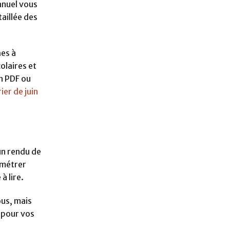
nnuel vous
aillée des
hes à
olaires et
n PDF ou
ier de juin
un rendu de
ramétrer
à lire.
ous, mais
s pour vos