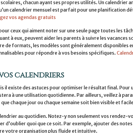
olaires, chacun ayant ses propres utilités. Un calendrier a
’un calendrier mensuel est parfait pour une planification dét
argez vos agendas gratuits
our ceux qui aiment noter sur une seule page toutes les tâc
uant à eux, peuvent aider les parents à suivre les vacances sc
re de formats, les modèles sont généralement disponibles e
nnalisables pour répondre à vos besoins spécifiques.
Calendr
vos calendriers
 il existe des astuces pour optimiser le résultat final. Pour 
tera à une utilisation quotidienne. Par ailleurs, veillez à pa
ue chaque jour ou chaque semaine soit bien visible et facile 
e calendrier au quotidien. Notez-y non seulement vos rendez-v
er d’oublier quoi que ce soit. Par exemple, ajouter des note
e votre organisation plus fluide et intuitive.