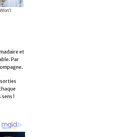
omadaire et
able. Par
ccompagne.
 sorties
 chaque
 sens !