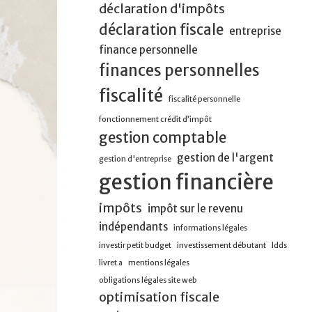
déclaration d'impôts
déclaration fiscale
entreprise
finance personnelle
finances personnelles
fiscalité
fiscalité personnelle
fonctionnement crédit d’impôt
gestion comptable
gestion de l'argent
gestion d'entreprise
gestion financière
impôts
impôt sur le revenu
indépendants
informations légales
investir petit budget
investissement débutant
ldds
livret a
mentions légales
obligations légales site web
optimisation fiscale