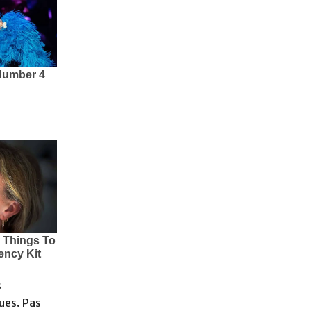
s
ues. Pas