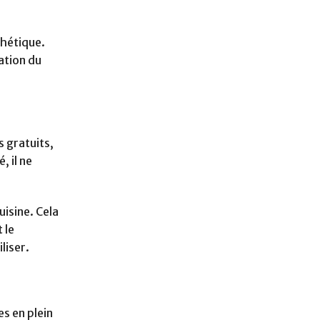
thétique.
ation du
s gratuits,
, il ne
uisine. Cela
 le
liser.
es en plein