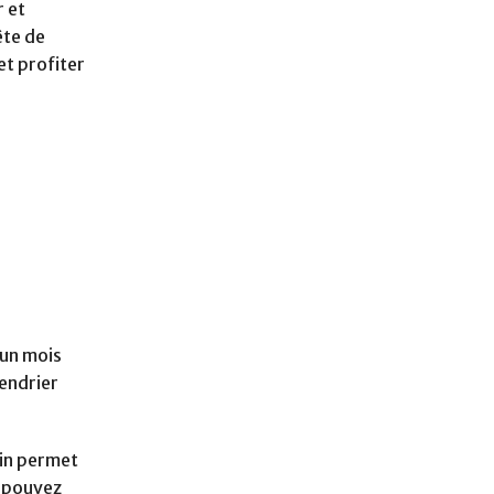
r et
ête de
et profiter
 un mois
lendrier
ain permet
s pouvez