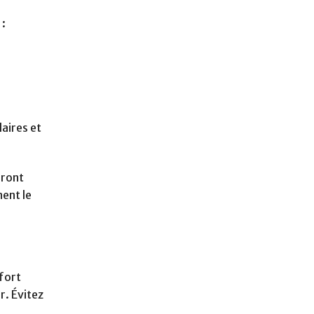
 :
laires et
iront
ent le
 fort
r. Évitez