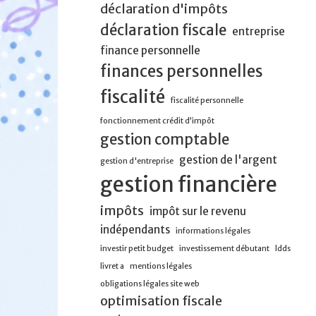
déclaration d'impôts
déclaration fiscale
entreprise
finance personnelle
finances personnelles
fiscalité
fiscalité personnelle
fonctionnement crédit d’impôt
gestion comptable
gestion de l'argent
gestion d'entreprise
gestion financière
impôts
impôt sur le revenu
indépendants
informations légales
investir petit budget
investissement débutant
ldds
livret a
mentions légales
obligations légales site web
optimisation fiscale