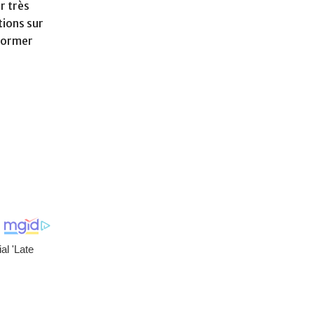
r très
tions sur
sformer