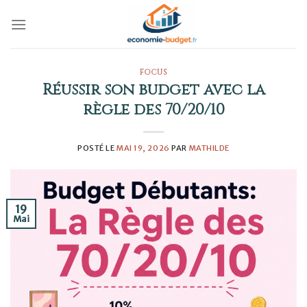
Skip
to
content
FOCUS
Réussir son budget avec la
règle des 70/20/10
POSTÉ LE
MAI 19, 2026
PAR
MATHILDE
19
Mai