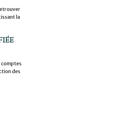
retrouver
issant la
fiée
s comptes
ection des