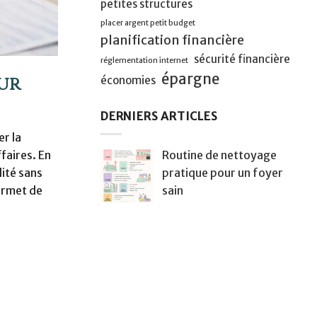
petites structures
placer argent petit budget
planification financière
sécurité financière
réglementation internet
épargne
our
économies
DERNIERS ARTICLES
er la
Routine de nettoyage
faires. En
pratique pour un foyer
ité sans
sain
permet de