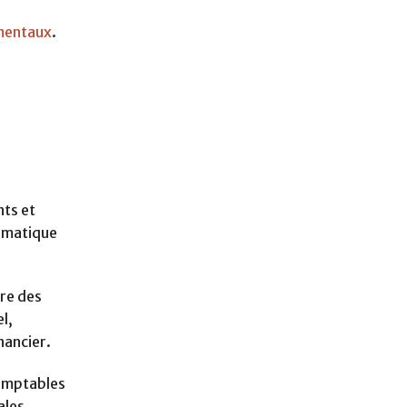
amentaux
.
nts et
tomatique
ire des
l,
nancier.
comptables
ales