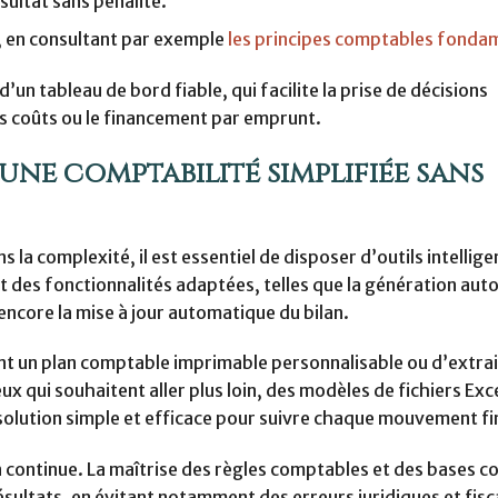
sultat sans pénalité.
, en consultant par exemple
les principes comptables fond
’un tableau de bord fiable, qui facilite la prise de décisions
es coûts ou le financement par emprunt.
 une comptabilité simplifiée sans
 la complexité, il est essentiel de disposer d’outils intellige
ent des fonctionnalités adaptées, telles que la génération au
 encore la mise à jour automatique du bilan.
nt un plan comptable imprimable personnalisable ou d’extra
eux qui souhaitent aller plus loin, des modèles de fichiers Exce
e solution simple et efficace pour suivre chaque mouvement fi
n continue. La maîtrise des règles comptables et des bases 
résultats, en évitant notamment des erreurs juridiques et fisc