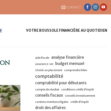
CONTACT
UE
VOTRE BOUSSOLE FINANCIÈRE AU QUOTIDIEN
analyse financière
aide fiscale
gon
budget mensuel
assurance-vie
choisir un placement
comprendre bilan
comptabilité
comptabilité pour débutants
compte de résultat
conditions crédit d’impôt
conseils fiscaux
conseils investissement
contenu mentions légales
crédit d’impôt
droit des affaires