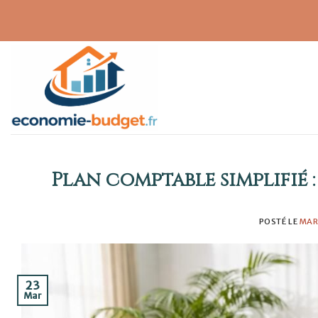
Skip
to
content
Plan comptable simplifié 
POSTÉ LE
MAR
23
Mar