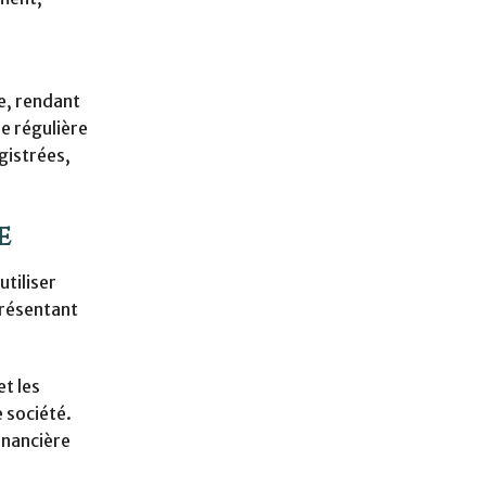
ée, rendant
e régulière
gistrées,
e
tiliser
présentant
t les
e société.
financière