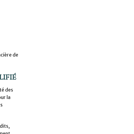
ncière de
ifié
té des
ur la
es
dits,
ement,