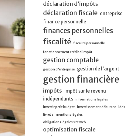
déclaration d'impôts
déclaration fiscale
entreprise
finance personnelle
finances personnelles
fiscalité
fiscalité personnelle
fonctionnement crédit d’impôt
gestion comptable
gestion de l'argent
gestion d'entreprise
gestion financière
impôts
impôt sur le revenu
indépendants
informations légales
investir petit budget
investissement débutant
ldds
livret a
mentions légales
obligations légales site web
optimisation fiscale