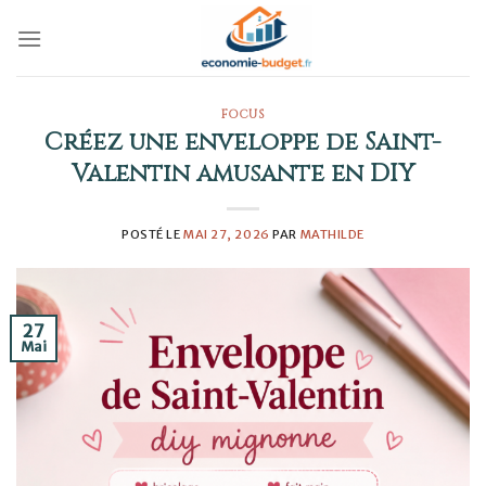
Skip
to
content
FOCUS
Créez une enveloppe de Saint-
Valentin amusante en DIY
POSTÉ LE
MAI 27, 2026
PAR
MATHILDE
27
Mai