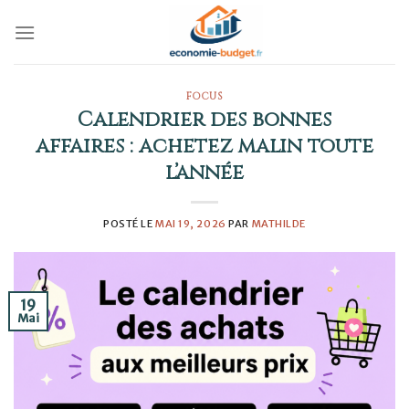
Skip
to
content
FOCUS
Calendrier des bonnes
affaires : achetez malin toute
l’année
POSTÉ LE
MAI 19, 2026
PAR
MATHILDE
19
Mai