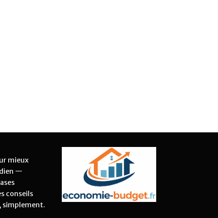
ur mieux
idien —
bases
es conseils
s, simplement.