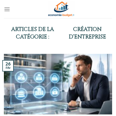
Skip
to
content
CRÉATION
D’ENTREPRISE
26
Fév